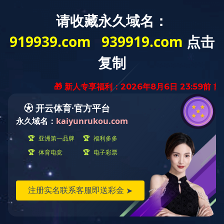
欢迎光临九游官网_九游jiuyou(中国)!
网站首页
公司简介
粮食机械设备
矿山输送设备
产品中心
客户案例
资讯动态
资质证书
生产车间
在线留言
九游官网_九游
jiuyou(中国)
当前位置：
首页
>
客户案例

客户案例
客户案例展示
发布时间：2023-04-25 浏览：2189次
返回列表