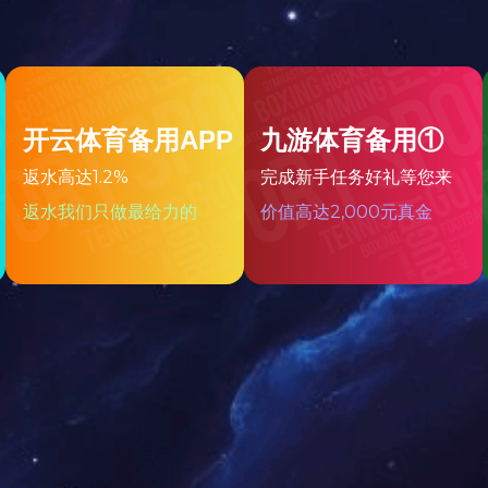
篇：
生产车间展示
下一篇