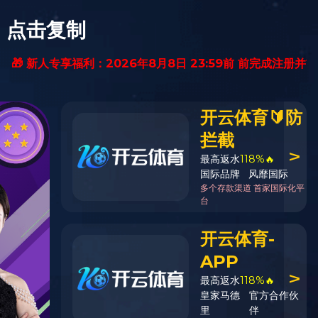
九游官网_九游jiuyou(中国)

159-9384-5079
资质证书
生产车间
九游官网_九游jiuyou(中国)