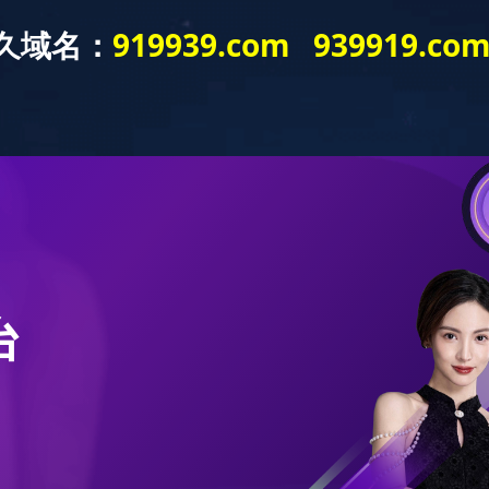
械设备&矿山输送设备
品类丰富 / 价格优惠
矿山输送设备
产品中心
客户案例
资讯动态