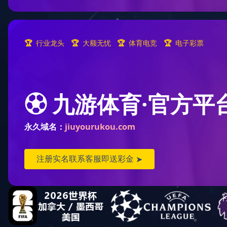
当前位置：
首页
>
生产车间

生
关于我们

生
公司简介
发布时
客户案例
生产车间
资质证书
在线留言