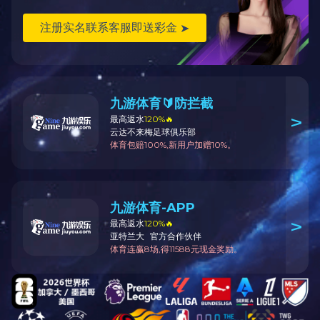
上一篇：
生产车间展示
下一篇：
生产车间展示
文章推荐
带式输送机的设计
2023-04-25
扒谷机各组件的主要作用
2023-04-25
扒谷机总结拆卸农业机械的注意事项
2023-04-25
粮仓、粮库通风地笼用途与特点
2023-04-25
粮食精选筛的性能如何体现？
2023-04-25
移动式胶带输送机的用途
2023-04-25
公司简介
生产车间
产品中心
资质证书
客户案例
九游官网_九游jiuyou(中国)