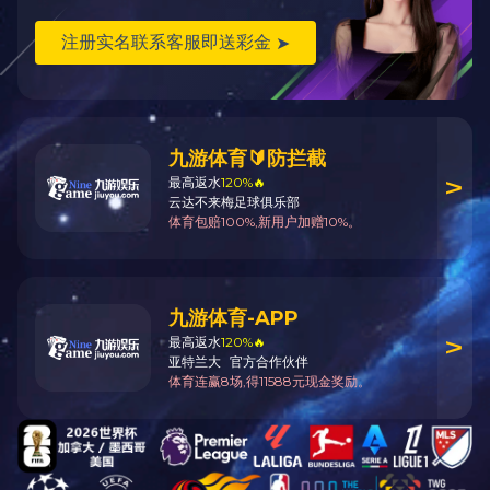
下一篇：
发货现场【视频】
文章推荐
带式输送机的设计
2023-04-25
扒谷机各组件的主要作用
2023-04-25
扒谷机总结拆卸农业机械的注意事项
2023-04-25
粮仓、粮库通风地笼用途与特点
2023-04-25
粮食精选筛的性能如何体现？
2023-04-25
移动式胶带输送机的用途
2023-04-25
公司简介
生产车间
产品中心
资质证书
客户案例
九游官网_九游jiuyou(中国)
电话：15993845079