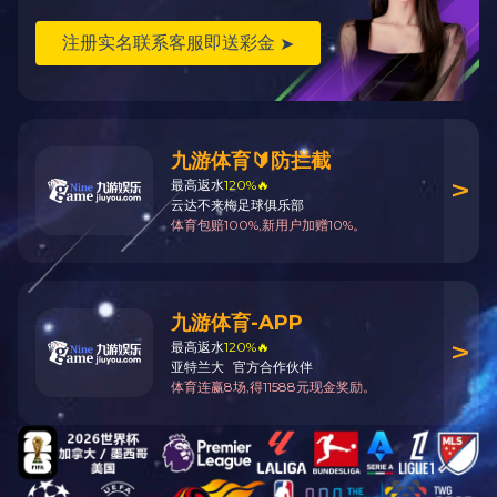
在线留言
在线预定
内容详情
脱粒机
九游官网_九游jiuyou(中国)是一家生产粮食机械设备与矿山输送设备的企
业。
我们主要生产各种粮食输送机械，脉冲除尘器，螺旋输送，扒谷机，花生摘
毛机，花生剥壳机，筛选机等粮食机械设备；各种矿山输送设备，波状挡边带式
输送机，带式输送机，刮板输送机，皮带输送机等矿山输送设备。产品机械型号
多，规格全，能满足不同客户的需求。产品严格按照标准检验后出厂，质量稳定
可靠，产品被广泛应用于粮库、粮仓。
我们有产品开发设计能力和完善的产品质量管理体系，工艺完善，机械设备
齐全，制造经验丰富，具有雄厚的技术，优良的检测手段，完整的管理体系。
我们本着"精益求精"的精神，服务于全国国家粮食储藏机构及粮食加工企业
并积极推行质量管理工作；我公司生产的产品，因其外型美观大方，工艺严谨细
致、价格合理以及完善的售后服务，一直以来深受新老客户的一致好评！真诚希